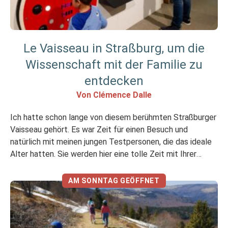
Le Vaisseau in Straßburg, um die
Wissenschaft mit der Familie zu
entdecken
Von Clémence Dalle
Ich hatte schon lange von diesem berühmten Straßburger
Vaisseau gehört. Es war Zeit für einen Besuch und
natürlich mit meinen jungen Testpersonen, die das ideale
Alter hatten. Sie werden hier eine tolle Zeit mit Ihrer
Familie verbringen, da Sie die Erlebnisse und Animationen
gemeinsam genießen können. Hier wird Wissenschaft
AM SONNTAG GEÖFFNET
spielerisch vermittelt und es ist das […]