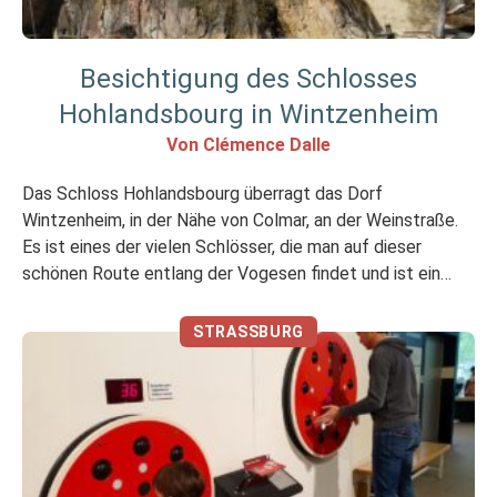
Besichtigung des Schlosses
Hohlandsbourg in Wintzenheim
Von Clémence Dalle
Das Schloss Hohlandsbourg überragt das Dorf
Wintzenheim, in der Nähe von Colmar, an der Weinstraße.
Es ist eines der vielen Schlösser, die man auf dieser
schönen Route entlang der Vogesen findet und ist ein
idealer Ort für einen Besuch mit Kindern im Elsass! Meine
Meinung in Kürze Ich mochte Mir hat weniger gefallen Ein
STRASSBURG
Schloss, […]