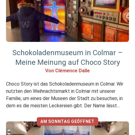
Schokoladenmuseum in Colmar –
Meine Meinung auf Choco Story
Von Clémence Dalle
Choco Story ist das Schokoladenmuseum in Colmar. Wir
nutzten den Weihnachtsmarkt in Colmar mit unserer
Familie, um eines der Museen der Stadt zu besuchen, in
dem es die meisten Leckereien gibt. Der Name lässt
keinen Zweifel zu: Er ist der… Schokolade gewidmet! Was
ist Choco Story in Colmar? Choco Story ist ein “Kanal” für
AM SONNTAG GEÖFFNET
Schokoladenmuseen, […]