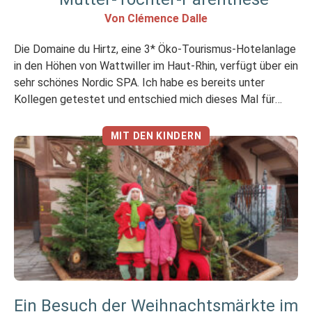
Von Clémence Dalle
Die Domaine du Hirtz, eine 3* Öko-Tourismus-Hotelanlage
in den Höhen von Wattwiller im Haut-Rhin, verfügt über ein
sehr schönes Nordic SPA. Ich habe es bereits unter
Kollegen getestet und entschied mich dieses Mal für
einen Mittwochnachmittag für Mutter und Tochter, da
meine Tochter 7 Jahre alt wurde. Wie sieht es mit dem
MIT DEN KINDERN
SPA für die […]
Ein Besuch der Weihnachtsmärkte im