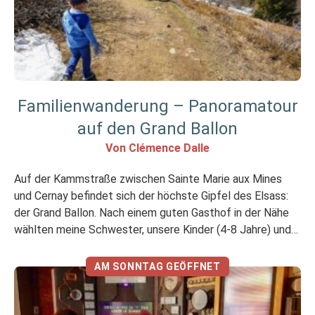
Familienwanderung – Panoramatour
auf den Grand Ballon
Von Clémence Dalle
Auf der Kammstraße zwischen Sainte Marie aux Mines
und Cernay befindet sich der höchste Gipfel des Elsass:
der Grand Ballon. Nach einem guten Gasthof in der Nähe
wählten meine Schwester, unsere Kinder (4-8 Jahre) und
ich diese Wanderung zum Gipfel, die als leicht und für alle
geeignet gilt. Sie hat einige Überraschungen für uns parat!
AM SONNTAG GEÖFFNET
[…]