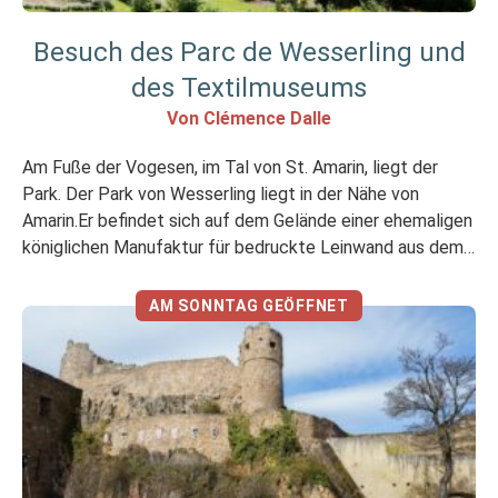
Besuch des Parc de Wesserling und
des Textilmuseums
Von Clémence Dalle
Am Fuße der Vogesen, im Tal von St. Amarin, liegt der
Park. Der Park von Wesserling liegt in der Nähe von
Amarin.Er befindet sich auf dem Gelände einer ehemaligen
königlichen Manufaktur für bedruckte Leinwand aus dem
18. Jahrhundert, die später zu einer Hochburg
derTextilindustrie wurde. Das gesamte Gelände wurde in
AM SONNTAG GEÖFFNET
einen originellen Ort umgewandelt, der […]