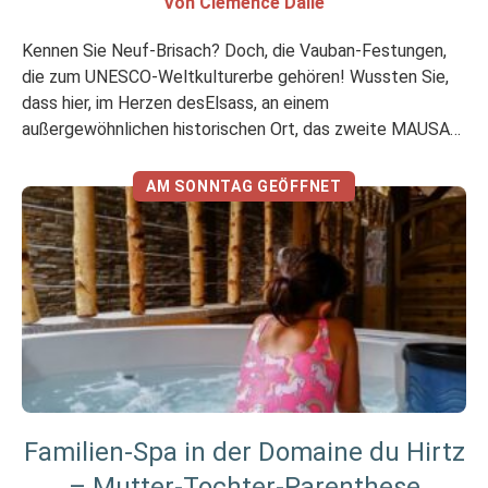
Von Clémence Dalle
Kennen Sie Neuf-Brisach? Doch, die Vauban-Festungen,
die zum UNESCO-Weltkulturerbe gehören! Wussten Sie,
dass hier, im Herzen desElsass, an einem
außergewöhnlichen historischen Ort, das zweite MAUSA
(Musée d’Art Urbain et de Street-Art) in Frankreich
entstanden ist? Soll ich Sie mitnehmen? Meine Meinung in
AM SONNTAG GEÖFFNET
Kürze Ich mochte Mir hat weniger gefallen Street Art für
jeden Geschmack! Streetart […]
Familien-Spa in der Domaine du Hirtz
– Mutter-Tochter-Parenthese