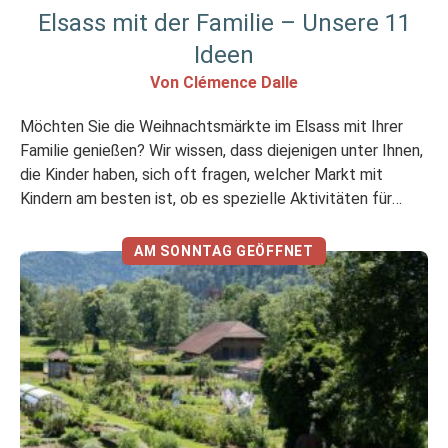
Elsass mit der Familie – Unsere 11
Ideen
Von Clémence Dalle
Möchten Sie die Weihnachtsmärkte im Elsass mit Ihrer
Familie genießen? Wir wissen, dass diejenigen unter Ihnen,
die Kinder haben, sich oft fragen, welcher Markt mit
Kindern am besten ist, ob es spezielle Aktivitäten für
Familien gibt, ob es Orte gibt, an denen man sich nach ein
paar Stunden in der Kälte aufwärmen kann… Hier ist […]
AM SONNTAG GEÖFFNET