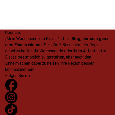
Über uns
„Mein Wochenende im Elsass“ ist ein
Blog, der sich ganz
dem Elsass widmet
. Sein Ziel? Besuchern der Region
dabei zu helfen, ihr Wochenende oder ihren Aufenthalt im
Elsass bestmöglich zu gestalten, aber auch den
Einheimischen dabei zu helfen, ihre Region besser
kennenzulernen!
Folgen Sie mir!